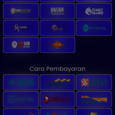
Cara Pembayaran