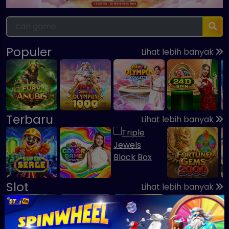
Populer
Lihat lebih banyak
Terbaru
Lihat lebih banyak
Slot
Lihat lebih banyak