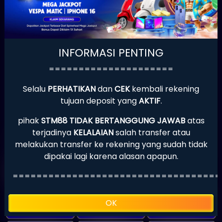
Casino
Lihat lebih banyak
INFORMASI PENTING
=====================
Selalu
PERHATIKAN
dan
CEK
kembali rekening
tujuan deposit yang
AKTIF
.
Provider Kami
pihak
STM88 TIDAK BERTANGGUNG JAWAB
atas
terjadinya
KELALAIAN
salah transfer atau
melakukan transfer ke rekening yang sudah tidak
dipakai lagi karena alasan apapun.
===================================
OK