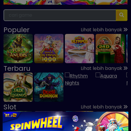
Populer
Lihat lebih banyak
Terbaru
Lihat lebih banyak
Slot
Lihat lebih banyak