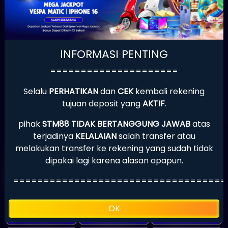
Casino
Lihat lebih banyak
INFORMASI PENTING
=====================
Selalu
PERHATIKAN
dan
CEK
kembali rekening
tujuan deposit yang
AKTIF
.
Provider Kami
pihak
STM88 TIDAK BERTANGGUNG JAWAB
atas
terjadinya
KELALAIAN
salah transfer atau
melakukan transfer ke rekening yang sudah tidak
dipakai lagi karena alasan apapun.
===================================
OK