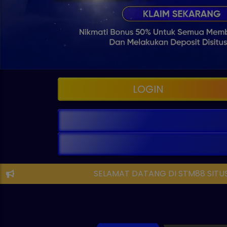
LOGIN
LAMAT DATANG DI STM88 SITUS TERBESAR DAN TERPERCA