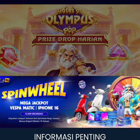
INFORMASI PENTING