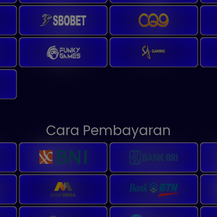
Cara Pembayaran