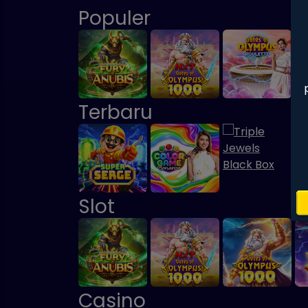
Populer
Terbaru
Slot
Casino