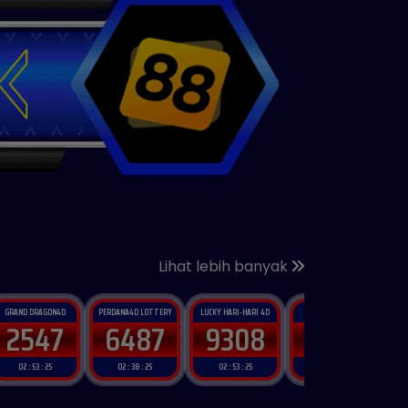
Lihat lebih banyak
PERDANA4D LOTTERY
LUCKY HARI-HARI 4D
TOTOMACAU 1PM
TOTOMACAU 4PM
6487
9308
0342
7875
02 : 38 : 22
02 : 53 : 22
21 : 08 : 22
00 : 08 : 22