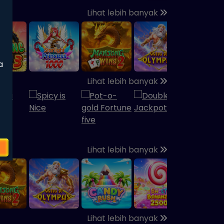
Lihat lebih banyak
a
Lihat lebih banyak
Lihat lebih banyak
Lihat lebih banyak