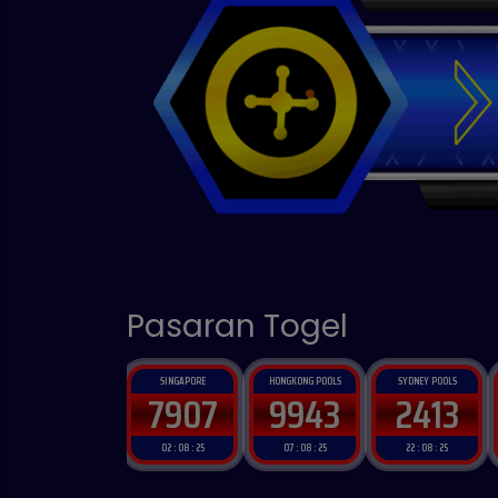
Pasaran Togel
SINGAPORE
HONGKONG POOLS
SYDNEY POOLS
MAGNUM4D
7907
9943
2413
3072
02 : 08 : 22
07 : 08 : 22
22 : 08 : 22
02 : 23 : 22