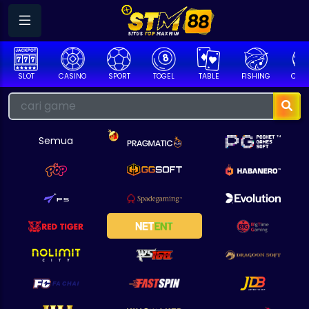
CASINO
SPORT
TOGEL
TABLE
FISHING
COCK F.
ARC
Semua