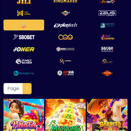
Page
1