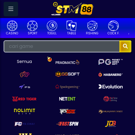
CASINO
SPORT
TOGEL
TABLE
FISHING
COCK F.
ARC
Semua