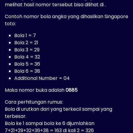
melihat hasil nomor tersebut bisa dilihat di
.
Contoh nomor bola angka yang dihasilkan Singapore
toto:
Bola 1 = 7
Bola 2 = 21
Bola 3 = 29
Bola 4 = 32
Bola 5 = 36
Bola 6 = 38
Additional Number = 04
Maka nomor buka adalah
0885
Cara perhitungan rumus:
Bola di urutkan dari yang terkecil sampai yang
terbesar.
Bola ke 1 sampai bola ke 6 dijumlahkan
7+21+29+32+36+38 = 163 di kali 2 = 326