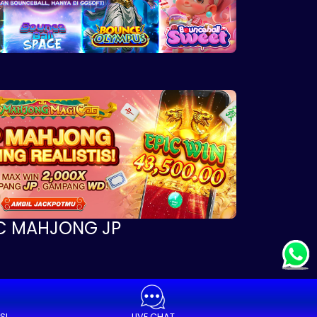
IC MAHJONG JP
SI
LIVE CHAT