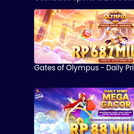
Gates of Olympus - Daily Pr