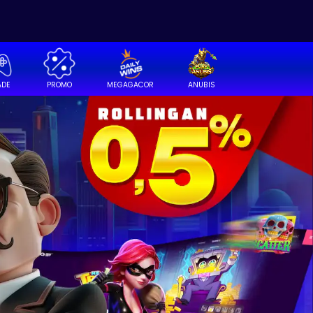
ADE
PROMO
MEGAGACOR
ANUBIS