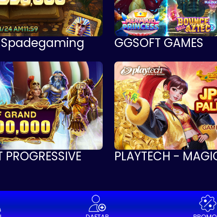
- Spadegaming
GGSOFT GAMES
T PROGRESSIVE
PLAYTECH - MAG
N
DAFTAR
PROMO