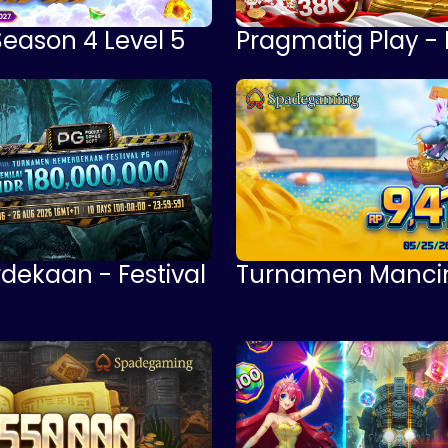
eason 4 Level 5
Pragmatig Play -
ekaan - Festival
Turnamen Manci