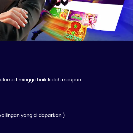
 selama 1 minggu baik kalah maupun
ollingan yang di dapatkan )