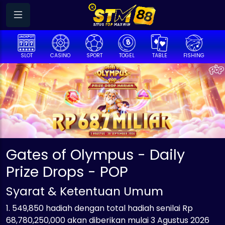
SLOT
CASINO
SPORT
TOGEL
TABLE
FISHING
COCK
Gates of Olympus - Daily
Prize Drops - POP
Syarat & Ketentuan Umum
1. 549,850 hadiah dengan total hadiah senilai Rp
68,780,250,000 akan diberikan mulai 3 Agustus 2026