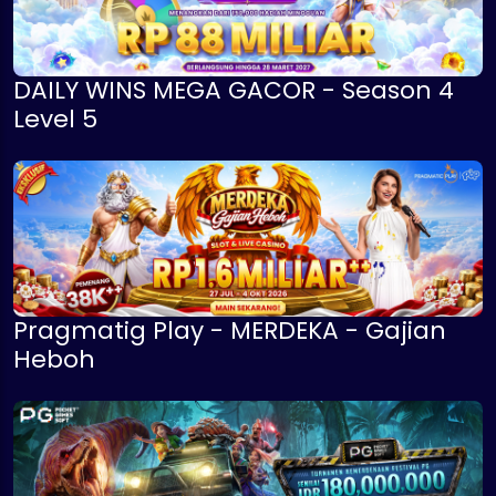
DAILY WINS MEGA GACOR - Season 4
Level 5
Pragmatig Play - MERDEKA - Gajian
Heboh