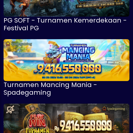
PG SOFT - Turnamen Kemerdekaan -
Festival PG
Turnamen Mancing Mania -
Spadegaming