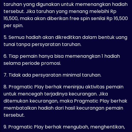
taruhan yang digunakan untuk memenangkan hadiah
tersebut. Jika taruhan yang menang melebihi Rp
16,500, maka akan diberikan free spin senilai Rp 16,500
per spin.
5. Semua hadiah akan dikreditkan dalam bentuk uang
tunai tanpa persyaratan taruhan.
6. Tiap pemain hanya bisa memenangkan 1 hadiah
selama periode promosi.
7. Tidak ada persyaratan minimal taruhan.
8. Pragmatic Play berhak meninjau aktivitas pemain
untuk mencegah terjadinya kecurangan. Jika
ditemukan kecurangan, maka Pragmatic Play berhak
membatalkan hadiah dari hasil kecurangan pemain
tersebut.
9. Pragmatic Play berhak mengubah, menghentikan,