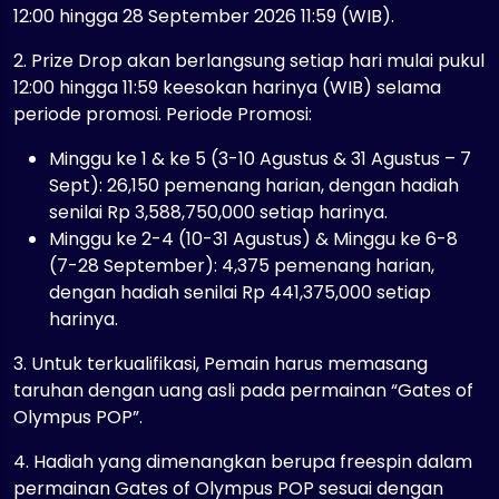
12:00 hingga 28 September 2026 11:59 (WIB).
2. Prize Drop akan berlangsung setiap hari mulai pukul
12:00 hingga 11:59 keesokan harinya (WIB) selama
periode promosi. Periode Promosi:
Minggu ke 1 & ke 5 (3-10 Agustus & 31 Agustus – 7
Sept): 26,150 pemenang harian, dengan hadiah
senilai Rp 3,588,750,000 setiap harinya.
Minggu ke 2-4 (10-31 Agustus) & Minggu ke 6-8
(7-28 September): 4,375 pemenang harian,
dengan hadiah senilai Rp 441,375,000 setiap
harinya.
3. Untuk terkualifikasi, Pemain harus memasang
taruhan dengan uang asli pada permainan “Gates of
Olympus POP”.
4. Hadiah yang dimenangkan berupa freespin dalam
permainan Gates of Olympus POP sesuai dengan